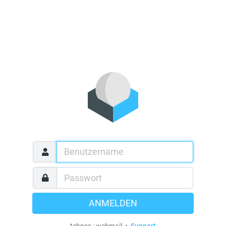
ANMELDEN
tchncs : webmail •
Support